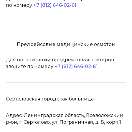
по номеру
+7 (812) 646-02-61
Предрейсовые медицинские осмотры
Для организации предрейсовых осмотров
звоните по номеру
+7 (812) 646-02-61
188 650, Ленинградская область, Всеволожский
район, г. Сертолово, ул. Пограничная, д. 8,
корп.1
+7 (812) 6
70-03-33
sert.cgb@mail.ru
Сертоловская городская больница
Адрес: Ленинградская область, Всеволожский
р-он, г. Сертолово, ул. Пограничная, д. 8, корп.1
© 2026 ГБУЗ ЛО «Сертоловская ГБ»
Политика конфиденциальности